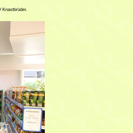
´Knastbrüder.