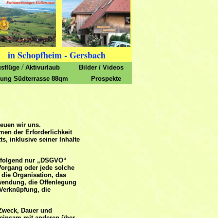
in Schopfheim - Gersbach
/
sflüge
Aktivurlaub
Bilder
/
Videos
ung Südterrasse 88qm
Prospekte
euen wir uns.
en der Erforderlichkeit
s, inklusive seiner Inhalte
chfolgend nur „DSGVO“
 Vorgang oder jede solche
die Organisation, das
wendung, die Offenlegung
 Verknüpfung, die
 Zweck, Dauer und
meinsam mit anderen über