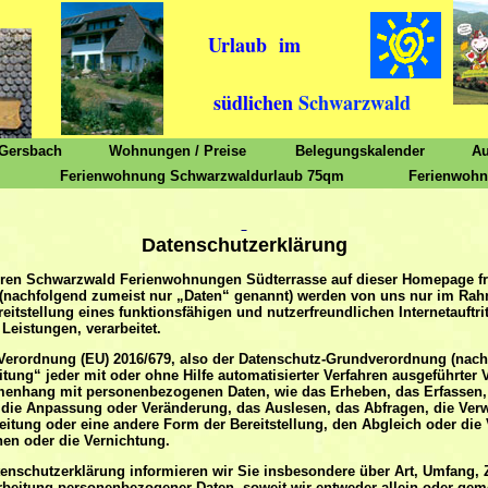
Urlaub im
südlichen
Schwarzwald
 Gersbach
Wohnungen / Preise
Belegungskalender
Au
Ferienwohnung Schwarzwaldurlaub 75qm
Ferienwohn
Datenschutzerklärung
seren Schwarzwald Ferienwohnungen Südterrasse auf dieser Homepage fr
nachfolgend zumeist nur „Daten“ genannt) werden von uns nur im Rahm
tstellung eines funktionsfähigen und nutzerfreundlichen Internetauftritt
Leistungen, verarbeitet.
er Verordnung (EU) 2016/679, also der Datenschutz-Grundverordnung (na
eitung“ jeder mit oder ohne Hilfe automatisierter Verfahren ausgeführter
nhang mit personenbezogenen Daten, wie das Erheben, das Erfassen, 
 die Anpassung oder Veränderung, das Auslesen, das Abfragen, die Ver
eitung oder eine andere Form der Bereitstellung, den Abgleich oder die
en oder die Vernichtung.
enschutzerklärung informieren wir Sie insbesondere über Art, Umfang,
rbeitung personenbezogener Daten, soweit wir entweder allein oder ge