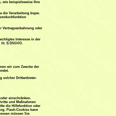
 wie beispielsweise Ihre
 da die Verarbeitung bspw.
arenkorbfunktion
zur Vertragsanbahnung oder
chtigtes Interesse in der
 lit. f) DSGVO.
enen wir zum Zwecke der
endet.
solcher Drittanbieter-
 oder einschränken.
Schritte und Maßnahmen
te die Hilfefunktion oder
sog. Flash-Cookies kann
tdessen müssen Sie