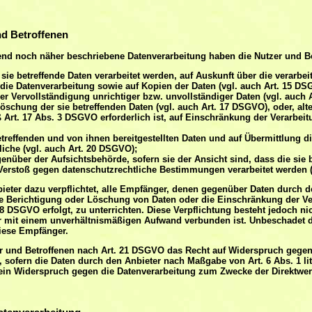
nd Betroffenen
gend noch näher beschriebene Datenverarbeitung haben die Nutzer und B
sie betreffende Daten verarbeitet werden, auf Auskunft über die verarbeit
die Datenverarbeitung sowie auf Kopien der Daten (vgl. auch Art. 15 DS
er Vervollständigung unrichtiger bzw. unvollständiger Daten (vgl. auch 
öschung der sie betreffenden Daten (vgl. auch Art. 17 DSGVO), oder, alter
 Art. 17 Abs. 3 DSGVO erforderlich ist, auf Einschränkung der Verarbe
betreffenden und von ihnen bereitgestellten Daten und auf Übermittlung d
liche (vgl. auch Art. 20 DSGVO);
nüber der Aufsichtsbehörde, sofern sie der Ansicht sind, dass die sie 
Verstoß gegen datenschutzrechtliche Bestimmungen verarbeitet werden (
bieter dazu verpflichtet, alle Empfänger, denen gegenüber Daten durch d
e Berichtigung oder Löschung von Daten oder die Einschränkung der Ve
 18 DSGVO erfolgt, zu unterrichten. Diese Verpflichtung besteht jedoch ni
r mit einem unverhältnismäßigen Aufwand verbunden ist. Unbeschadet d
iese Empfänger.
r und Betroffenen nach Art. 21 DSGVO das Recht auf Widerspruch gegen 
, sofern die Daten durch den Anbieter nach Maßgabe von Art. 6 Abs. 1 lit
ein Widerspruch gegen die Datenverarbeitung zum Zwecke der Direktwerb