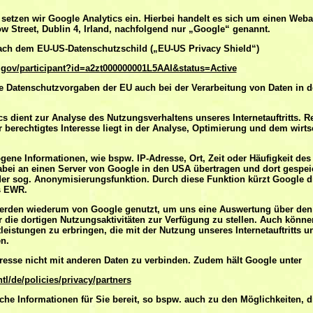
tt setzen wir Google Analytics ein. Hierbei handelt es sich um einen Web
 Street, Dublin 4, Irland, nachfolgend nur „Google“ genannt.
nach dem EU-US-Datenschutzschild („EU-US Privacy Shield“)
.gov/participant?id=a2zt000000001L5AAI&status=Active
ie Datenschutzvorgaben der EU auch bei der Verarbeitung von Daten in 
s dient zur Analyse des Nutzungsverhaltens unseres Internetauftritts. Re
r berechtigtes Interesse liegt in der Analyse, Optimierung und dem wirts
ene Informationen, wie bspw. IP-Adresse, Ort, Zeit oder Häufigkeit de
 dabei an einen Server von Google in den USA übertragen und dort gespei
der sog. Anonymisierungsfunktion. Durch diese Funktion kürzt Google d
s EWR.
erden wiederum von Google genutzt, um uns eine Auswertung über den
er die dortigen Nutzungsaktivitäten zur Verfügung zu stellen. Auch könn
leistungen zu erbringen, die mit der Nutzung unseres Internetauftritts 
n.
dresse nicht mit anderen Daten zu verbinden. Zudem hält Google unter
l/de/policies/privacy/partners
iche Informationen für Sie bereit, so bspw. auch zu den Möglichkeiten, 