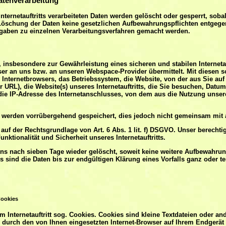
Datenverarbeitung
nternetauftritts verarbeiteten Daten werden gelöscht oder gesperrt, soba
r Löschung der Daten keine gesetzlichen Aufbewahrungspflichten entgeg
gaben zu einzelnen Verarbeitungsverfahren gemacht werden.
insbesondere zur Gewährleistung eines sicheren und stabilen Internetau
ser an uns bzw. an unseren Webspace-Provider übermittelt. Mit diesen s
 Internetbrowsers, das Betriebssystem, die Website, von der aus Sie auf u
 URL), die Website(s) unseres Internetauftritts, die Sie besuchen, Datu
die IP-Adresse des Internetanschlusses, von dem aus die Nutzung unseres 
 werden vorrübergehend gespeichert, dies jedoch nicht gemeinsam mit 
auf der Rechtsgrundlage von Art. 6 Abs. 1 lit. f) DSGVO. Unser berechtigt
unktionalität und Sicherheit unseres Internetauftritts.
ens nach sieben Tage wieder gelöscht, soweit keine weitere Aufbewahr
lls sind die Daten bis zur endgültigen Klärung eines Vorfalls ganz oder 
Cookies
 Internetauftritt sog. Cookies. Cookies sind kleine Textdateien oder an
 durch den von Ihnen eingesetzten Internet-Browser auf Ihrem Endgerät 