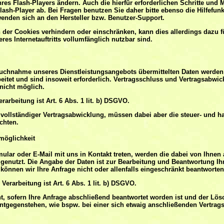
Ihres Flash-Players ändern. Auch die hierfür erforderlichen Schritte u
lash-Player ab. Bei Fragen benutzen Sie daher bitte ebenso die Hilfefu
wenden sich an den Hersteller bzw. Benutzer-Support.
on der Cookies verhindern oder einschränken, kann dies allerdings dazu f
es Internetauftritts vollumfänglich nutzbar sind.
ruchnahme unseres Dienstleistungsangebots übermittelten Daten werde
eitet und sind insoweit erforderlich. Vertragsschluss und Vertragsabwi
 nicht möglich.
rarbeitung ist Art. 6 Abs. 1 lit. b) DSGVO.
 vollständiger Vertragsabwicklung, müssen dabei aber die steuer- und h
chten.
möglichkeit
mular oder E-Mail mit uns in Kontakt treten, werden die dabei von Ihne
 genutzt. Die Angabe der Daten ist zur Bearbeitung und Beantwortung Ihre
können wir Ihre Anfrage nicht oder allenfalls eingeschränkt beantworten
Verarbeitung ist Art. 6 Abs. 1 lit. b) DSGVO.
t, sofern Ihre Anfrage abschließend beantwortet worden ist und der Lös
ntgegenstehen, wie bspw. bei einer sich etwaig anschließenden Vertrag