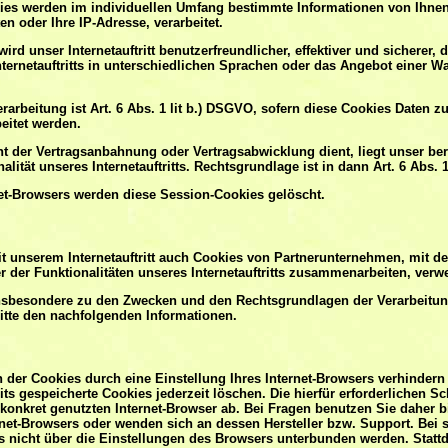
es werden im individuellen Umfang bestimmte Informationen von Ihnen,
en oder Ihre IP-Adresse, verarbeitet.
ird unser Internetauftritt benutzerfreundlicher, effektiver und sicherer,
ternetauftritts in unterschiedlichen Sprachen oder das Angebot einer W
rarbeitung ist Art. 6 Abs. 1 lit b.) DSGVO, sofern diese Cookies Daten 
eitet werden.
ht der Vertragsanbahnung oder Vertragsabwicklung dient, liegt unser bere
lität unseres Internetauftritts. Rechtsgrundlage ist in dann Art. 6 Abs. 1
net-Browsers werden diese Session-Cookies gelöscht.
t unserem Internetauftritt auch Cookies von Partnerunternehmen, mit d
 der Funktionalitäten unseres Internetauftritts zusammenarbeiten, verw
insbesondere zu den Zwecken und den Rechtsgrundlagen der Verarbeitung 
itte den nachfolgenden Informationen.
on der Cookies durch eine Einstellung Ihres Internet-Browsers verhindern
its gespeicherte Cookies jederzeit löschen. Die hierfür erforderlichen 
onkret genutzten Internet-Browser ab. Bei Fragen benutzen Sie daher bit
net-Browsers oder wenden sich an dessen Hersteller bzw. Support. Bei 
gs nicht über die Einstellungen des Browsers unterbunden werden. Stat