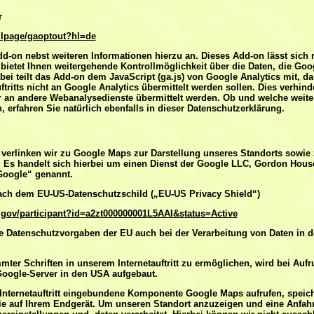
r
dlpage/gaoptout?hl=de
dd-on nebst weiteren Informationen hierzu an. Dieses Add-on lässt sich 
 bietet Ihnen weitergehende Kontrollmöglichkeit über die Daten, die Goo
 Dabei teilt das Add-on dem JavaScript (ga.js) von Google Analytics mit, 
tritts nicht an Google Analytics übermittelt werden sollen. Dies verhinde
r an andere Webanalysedienste übermittelt werden. Ob und welche weit
 erfahren Sie natürlich ebenfalls in dieser Datenschutzerklärung.
t verlinken wir zu Google Maps zur Darstellung unseres Standorts sowie 
 Es handelt sich hierbei um einen Dienst der Google LLC, Gordon House,
Google“ genannt.
nach dem EU-US-Datenschutzschild („EU-US Privacy Shield“)
.gov/participant?id=a2zt000000001L5AAI&status=Active
ie Datenschutzvorgaben der EU auch bei der Verarbeitung von Daten in 
ter Schriften in unserem Internetauftritt zu ermöglichen, wird bei Aufruf
oogle-Server in den USA aufgebaut.
 Internetauftritt eingebundene Komponente Google Maps aufrufen, speic
kie auf Ihrem Endgerät. Um unseren Standort anzuzeigen und eine Anfah