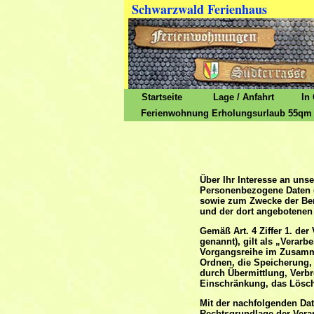
Schwarzwald Ferienhaus
Startseite
Lage / Anfahrt
In
Ferienwohnung Erholungsurlaub 55qm
Über Ihr Interesse an un
Personenbezogene Daten (
sowie zum Zwecke der Berei
und der dort angebotenen 
Gemäß Art. 4 Ziffer 1. d
genannt), gilt als „Verarb
Vorgangsreihe im Zusamme
Ordnen, die Speicherung,
durch Übermittlung, Verbr
Einschränkung, das Lösch
Mit der nachfolgenden Dat
Rechtsgrundlage der Vera