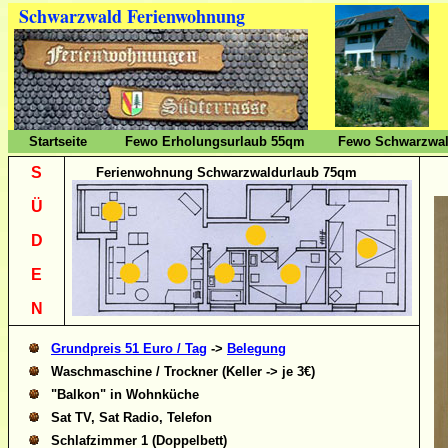
Schwarzwald Ferienwohnung
Startseite
Fewo Erholungsurlaub 55qm
Fewo Schwarzwal
S
Ferienwohnung Schwarzwaldurlaub 75qm
Ü
D
E
N
Grundpreis 51 Euro / Tag
->
Belegung
Waschmaschine / Trockner (Keller -> je 3€)
"Balkon" in Wohnküche
Sat TV, Sat Radio, Telefon
Schlafzimmer 1 (Doppelbett)