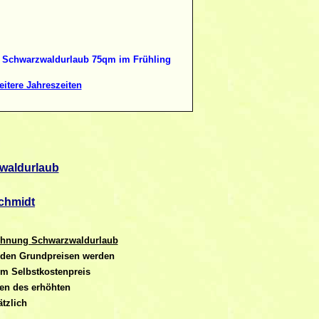
 Schwarzwaldurlaub 75qm im Frühling
itere Jahreszeiten
waldurlaub
chmidt
wohnung Schwarzwaldurlaub
u den
Grundpreisen werden
um Selbstkostenpreis
gen des erhöhten
tzlich