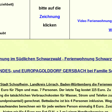
ziehbett)
bitte
auf die
Zeichnung
Video Ferienwohnung
klicken
We
aubt
nung im Südlichen Schwarzwald - Ferienwohnung Schwarz
NDES- und EUROPAGOLDDORF GERSBACH bei Familie S
Stadt Schopfheim, Landkreis Lörrach, Baden-Württemberg die Ferien
1 Euro für 75qm und max. 7 Personen. Der letzte Tag kostet 115 Euro. Z
g die tatsächlichen Verbrauchskosten für Wasser, Strom und Telefon z
undpreisanteil) gerechnet. Bettwäsche ist bis 4 Personen inklusive. We
tsaufwandes berechnen wir für jede weitere Person einmalig 8 Euro. Zusä
bieten wir für 4 Euro pro Set (2 kl. + 1 gr.) einen Handtuchservice an.