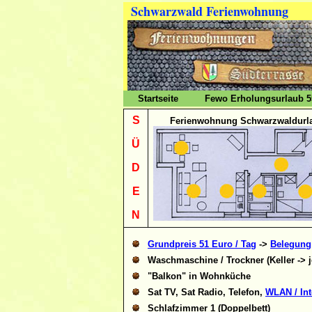
Schwarzwald Ferienwohnung
Startseite
Fewo Erholungsurlaub 
S
Ferienwohnung Schwarzwaldurl
Ü
D
E
N
Grundpreis 51 Euro / Tag
->
Belegung
Waschmaschine / Trockner (Keller -> j
"Balkon" in Wohnküche
Sat TV, Sat Radio, Telefon,
WLAN / Int
Schlafzimmer 1 (Doppelbett)