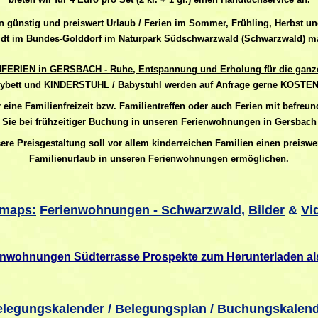
rn günstig und preiswert Urlaub / Ferien im Sommer, Frühling, Herbst un
dt im Bundes-Golddorf im Naturpark Südschwarzwald (Schwarzwald) m
FERIEN in GERSBACH - Ruhe, Entspannung und Erholung für die ganze
bett und KINDERSTUHL / Babystuhl werden auf Anfrage gerne KOSTE
r eine Familienfreizeit bzw. Familientreffen oder auch Ferien mit befreu
Sie bei frühzeitiger Buchung in unseren Ferienwohnungen in Gersbach
ere Preisgestaltung soll vor allem kinderreichen Familien einen
preiswe
Familienurlaub
in unseren Ferienwohnungen ermöglichen.
emaps:
Ferienwohnungen - Schwarzwald
,
Bilder
&
Vi
enwohnungen Südterrasse Prospekte zum Herunterladen a
legungskalender / Belegungsplan / Buchungskalen