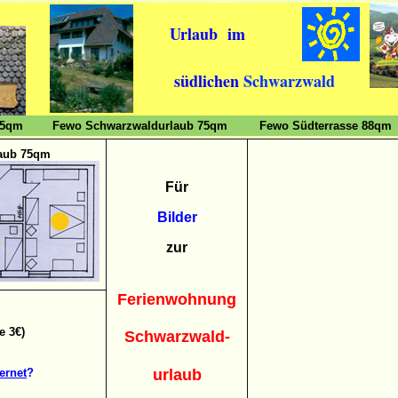
Urlaub im
südlichen
Schwarzwald
55qm
Fewo Schwarzwaldurlaub 75qm
Fewo Südterrasse 88qm
aub 75qm
Für
Bilder
zur
Ferienwohnung
e 3€)
Schwarzwald-
urlaub
ernet
?