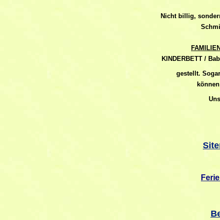
Nicht billig, sonde
Schmi
FAMILIEN
KINDERBETT / Baby
gestellt. Soga
können 
Uns
Sit
Feri
Be