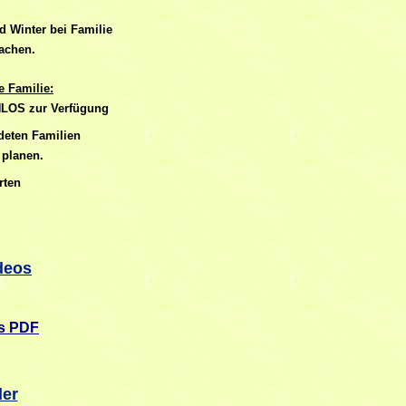
d Winter bei Familie
achen.
 Familie:
NLOS zur Verfügung
ndeten Familien
 planen.
rten
deos
ls PDF
der