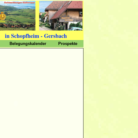
in Schopfheim - Gersbach
Belegungskalender
Prospekte