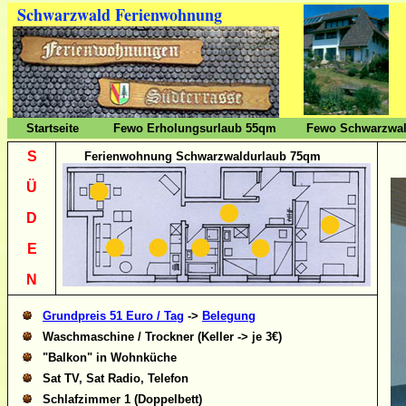
Schwarzwald Ferienwohnung
Startseite
Fewo Erholungsurlaub 55qm
Fewo Schwarzwal
S
Ferienwohnung Schwarzwaldurlaub 75qm
Ü
D
E
N
Grundpreis 51 Euro / Tag
->
Belegung
Waschmaschine / Trockner (Keller -> je 3€)
"Balkon" in Wohnküche
Sat TV, Sat Radio, Telefon
Schlafzimmer 1 (Doppelbett)