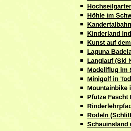
Hochseilgarte
Höhle im Sch
Kandertalbah
Kinderland Ind
Kunst auf dem
Laguna Badela
Langlauf (Ski 
Modellflug im
Minigolf in To
Mountainbike
Pfütze Fäscht 
Rinderlehrpfa
Rodeln (Schlit
Schauinsland