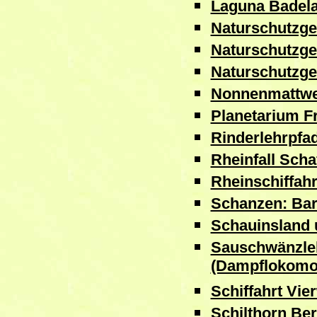
Laguna Badela
Naturschutzge
Naturschutzge
Naturschutzge
Nonnenmattwe
Planetarium F
Rinderlehrpfa
Rheinfall Sch
Rheinschiffahr
Schanzen: Ba
Schauinsland
Sauschwänzle
(Dampflokomot
Schiffahrt Vie
Schilthorn Be