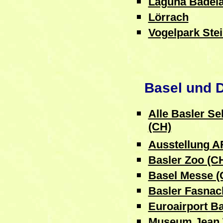
Laguna Badela
Lörrach
Vogelpark Ste
Basel und D
Alle Basler S
(CH)
Ausstellung A
Basler Zoo (C
Basel Messe (
Basler Fasnac
Euroairport Ba
Museum Jean T