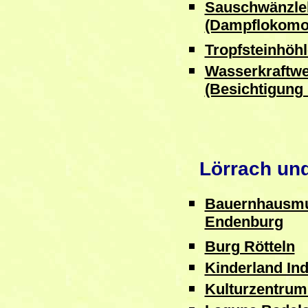
Sauschwänzle
(Dampflokomot
Tropfsteinhöhl
Wasserkraftw
(Besichtigung
Lörrach un
Bauernhausmu
Endenburg
Burg Rötteln
Kinderland Ind
Kulturzentrum