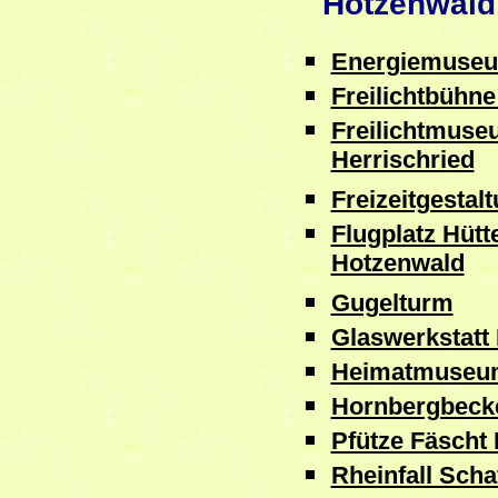
Hotzenwald 
Energiemuseu
Freilichtbühne
Freilichtmuse
Herrischried
Freizeitgestal
Flugplatz Hütt
Hotzenwald
Gugelturm
Glaswerkstatt 
Heimatmuseum
Hornbergbeck
Pfütze Fäscht 
Rheinfall Sch