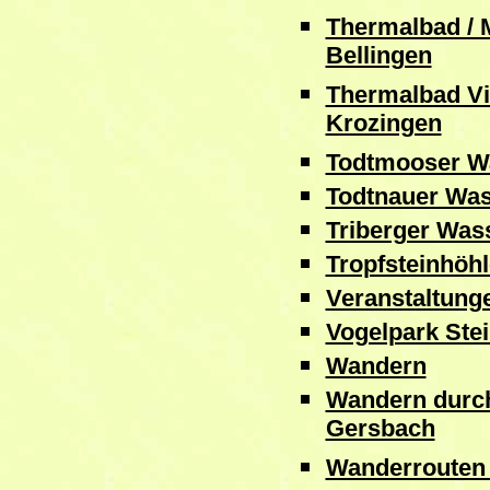
Thermalbad / 
Bellingen
Thermalbad Vi
Krozingen
Todtmooser Wa
Todtnauer Was
Triberger Wass
Tropfsteinhöh
Veranstaltunge
Vogelpark Ste
Wandern
Wandern durch
Gersbach
Wanderrouten