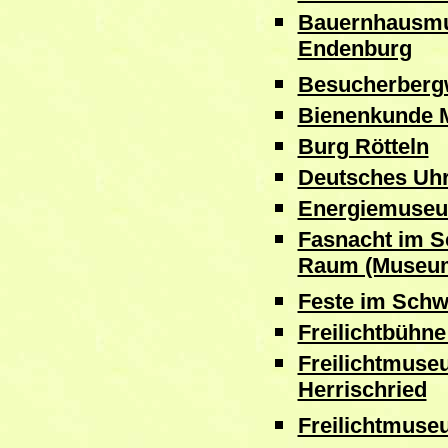
Bauernhausmu
Endenburg
Besucherbergw
Bienenkunde 
Burg Rötteln
Deutsches U
Energiemuseu
Fasnacht im 
Raum (Museu
Feste im Schw
Freilichtbühne
Freilichtmuse
Herrischried
Freilichtmuse