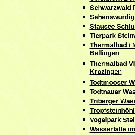
Schwarzwald P
Sehenswürdig
Stausee Schl
Tierpark Stei
Thermalbad / 
Bellingen
Thermalbad Vi
Krozingen
Todtmooser Wa
Todtnauer Was
Triberger Wass
Tropfsteinhöhl
Vogelpark Ste
Wasserfälle i