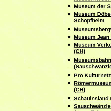
Museum der S
Museum Döbele
Schopfheim
Museumsbergw
Museum Jean T
Museum Verke
(CH)
Museumsbahn
(Sauschwänzl
Pro Kulturnetz
Römermuseum 
(CH)
Schauinsland
Sauschwänzle