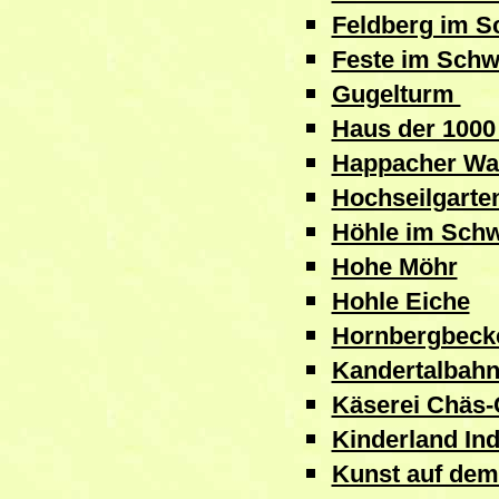
Feldberg im S
Feste im Schw
Gugelturm
Haus der 1000
Happacher Was
Hochseilgarte
Höhle im Sch
Hohe Möhr
Hohle Eiche
Hornbergbeck
Kandertalbah
Käserei Chäs-
Kinderland Ind
Kunst auf dem