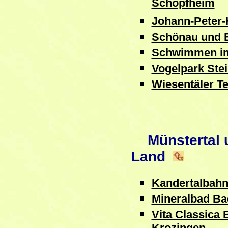
Schopfheim
Johann-Peter-
Schönau und 
Schwimmen im
Vogelpark Ste
Wiesentäler Te
Münstertal u
Land
Kandertalbah
Mineralbad Ba
Vita Classica 