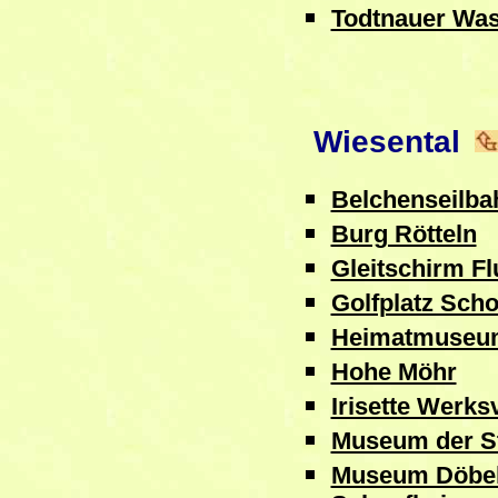
Todtnauer Was
Wiesental
Belchenseilba
Burg Rötteln
Gleitschirm F
Golfplatz Sch
Heimatmuseum
Hohe Möhr
Irisette Werks
Museum der S
Museum Döbele