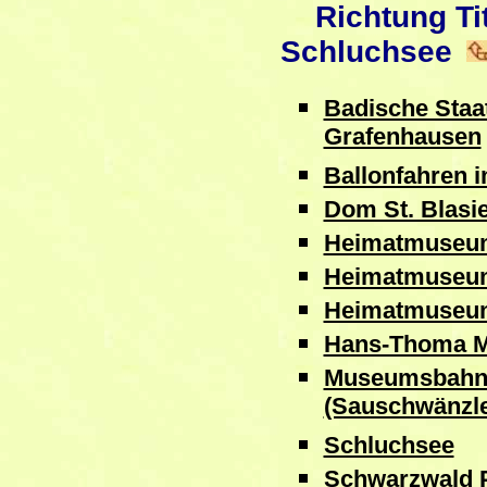
Richtung Tit
Schluchsee
Badische Staa
Grafenhausen
Ballonfahren 
Dom St. Blasi
Heimatmuseum
Heimatmuseum
Heimatmuseu
Hans-Thoma M
Museumsbahn
(Sauschwänzl
Schluchsee
Schwarzwald P