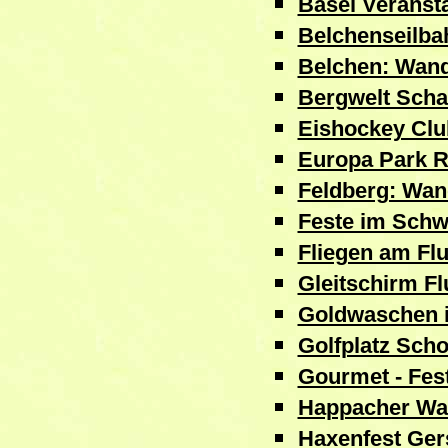
Basel Veranst
Belchenseilba
Belchen: Wan
Bergwelt Scha
Eishockey Clu
Europa Park R
Feldberg: Wa
Feste im Schw
Fliegen am Fl
Gleitschirm F
Goldwaschen 
Golfplatz Sch
Gourmet - Fes
Happacher Was
Haxenfest Ge