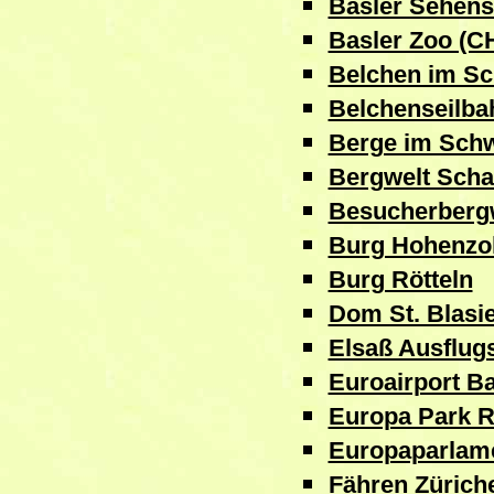
Basler Sehens
Basler Zoo (C
Belchen im S
Belchenseilba
Berge im Sch
Bergwelt Scha
Besucherbergw
Burg Hohenzol
Burg Rötteln
Dom St. Blasi
Elsaß Ausflugs
Euroairport Ba
Europa Park R
Europaparlame
Fähren Zürich