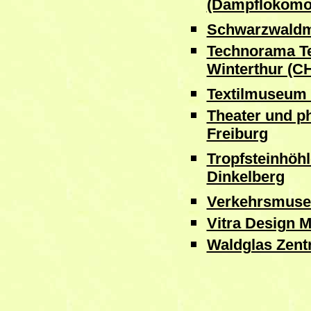
(Dampflokomot
Schwarzwaldm
Technorama T
Winterthur (C
Textilmuseum 
Theater und p
Freiburg
Tropfsteinhöhl
Dinkelberg
Verkehrsmuse
Vitra Design 
Waldglas Zen