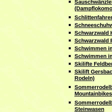
Sauschwänzle
(Dampflokomot
Schlittenfahre
Schneeschuhw
Schwarzwald 
Schwarzwald P
Schwimmen im
Schwimmen im
Skilifte Feldbe
Skilift Gersbac
Rodeln)
Sommerrodelb
Mountainbikes
Sommerrodelb
Steinwasen