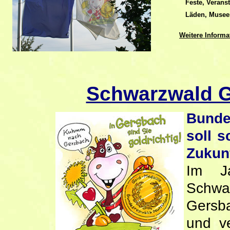
Feste, Verans
Läden, Museen,
Weitere Informa
Schwarzwald G
Bunde
soll 
Zukun
Im J
Schwa
Gersba
und ve