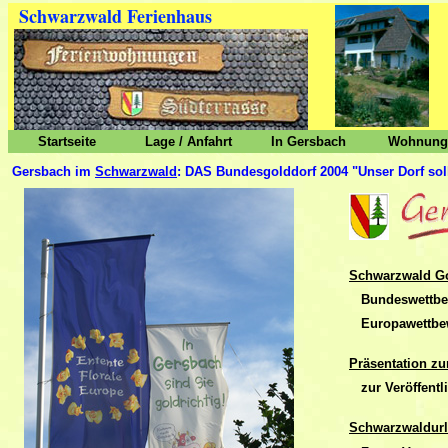
Schwarzwald Ferienhaus
Startseite
Lage / Anfahrt
In Gersbach
Wohnunge
Gersbach im
Schwarzwald
: DAS Bundesgolddorf 2004 "Unser Dorf sol
Schwarzwald Go
Bundeswettbewe
Europawettbewe
Präsentation z
zur Veröffent
Schwarzwaldurl