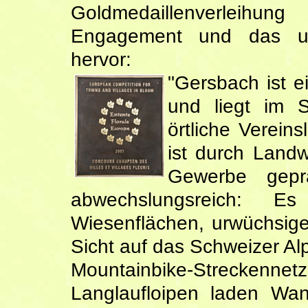
Goldmedaillenverleihun
Engagement und das um
hervor:
"Gersbach ist e
und liegt im S
örtliche Verein
ist durch Landw
Gewerbe gepr
abwechslungsreich: 
Wiesenflächen, urwüchsig
Sicht auf das Schweizer A
Mountainbike-Streckenne
Langlaufloipen laden Wan