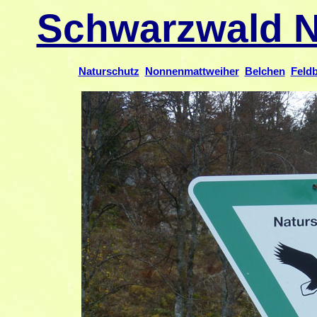
Schwarzwald N
Naturschutz
Nonnenmattweiher
Belchen
Feld