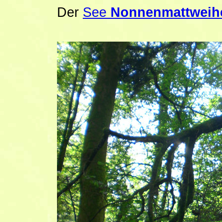
Der
See
Nonnenmattweih