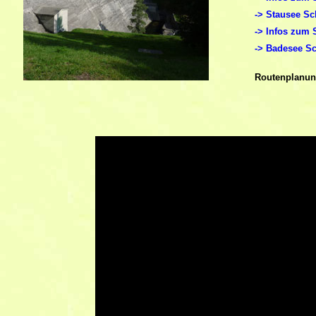
->
Stausee Sch
->
Infos zum 
->
Badesee Sch
Routenplanu