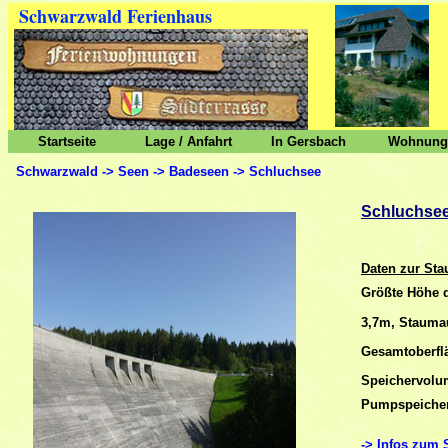
Schwarzwald Ferien
haus
Startseite
Lage / Anfahrt
In Gersbach
Wohnunge
Schwarzwald -> Seen -> Badeseen -> Schluchsee
Schluchsee
Daten zur St
Größte Höhe 
3,7m, Stauma
Gesamtoberflä
Speichervolu
Pumpspeicher
->
Infos zum S