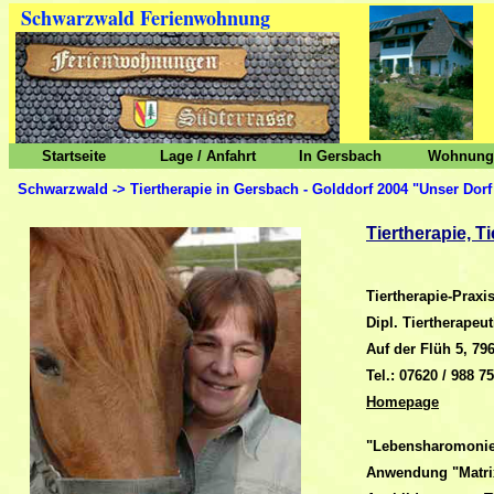
Schwarzwald Ferienwohnung
Startseite
Lage / Anfahrt
In Gersbach
Wohnunge
Schwarzwald -> Tiertherapie in Gersbach - Golddorf 2004 "Unser Dorf 
Tiertherapie, 
Tiertherapie-Prax
Dipl. Tiertherapeu
Auf der Flüh 5, 79
Tel.: 07620 / 988 7
Homepage
"Lebensharomonie 
Anwendung "Matrix 