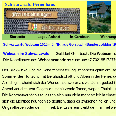
Schwarzwald Ferienhaus
Startseite
Lage / Anfahrt
In Gersbach
Wohnunge
Schwarzwald Webcam
1015m ü. NN. aus
Gersbach
(Bundesgolddorf 20
Webcam im Schwarzwald
im Golddorf Gersbach: Die
Webcam
is
Die Koordinaten des
Webcamstandorts
sind: lat=47.7021951787
Der Blickwinkel und die Schärfeneinstellung ist nahezu optimiert. B
Sommer der Horizont, mit Berglandschaft und Alpen in der Ferne, 
Allerdings scheint sich der Wunsch schwerer als zunächst gedacht 
Abend vor direktem Gegenlicht schützende Tanne, wegen Fäulnis un
Die Kontrastverhältnisse lassen sich nun nicht mehr so leicht eins
sich die Lichtbedingungen so deutlich, dass es zwischen hellen und
Originalfarben oder der Himmel: Bei Ersterem bleibt der Himmel we