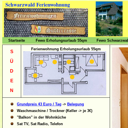
Schwarzwald Ferienwohnung
Startseite
Fewo Erholungsurlaub 55qm
Fewo Schwarzwal
Ferienwohnung Erholungsurlaub 55qm
S
Ü
D
E
N
Grundpreis 43 Euro / Tag
->
Belegung
Waschmaschine / Trockner (Keller -> je 3€)
"Balkon" in der Wohnküche
Sat TV, Sat Radio, Telefon