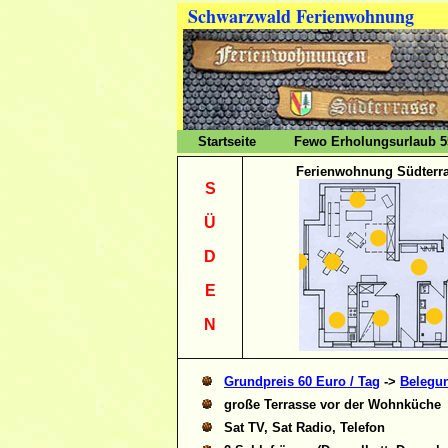
Schwarzwald Ferienwohnung
Startseite
Fewo Erholungsurlaub 
Ferienwohnung Südterr
S
Ü
D
E
N
Grundpreis 60 Euro / Tag
->
Belegu
große Terrasse vor der Wohnküche
Sat TV, Sat Radio, Telefon