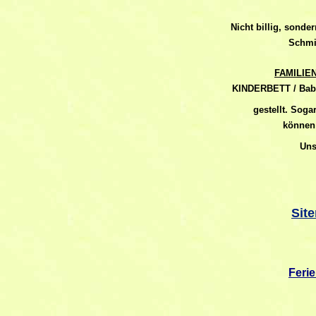
Nicht billig, sonde
Schmi
FAMILIEN
KINDERBETT / Baby
gestellt. Soga
können 
Uns
Sit
Feri