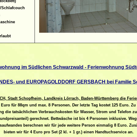
ockbett)
Schlafcouch
n
aschine
rlaubt
wohnung im Südlichen Schwarzwald - Ferienwohnung Südt
NDES- und EUROPAGOLDDORF GERSBACH bei Familie S
CH, Stadt Schopfheim, Landkreis Lörrach, Baden-Württemberg die Feri
0 Euro für 88qm und max. 8 Personen. Der letzte Tag kostet 125 Euro. Z
g die tatsächlichen Verbrauchskosten für Wasser, Strom und Telefon z
undpreisanteil) gerechnet. Bettwäsche ist bis 4 Personen inklusive. We
tsaufwandes berechnen wir für jede weitere Person einmalig 8 Euro. Zusä
bieten wir für 4 Euro pro Set (2 kl. + 1 gr.) einen Handtuchservice an.