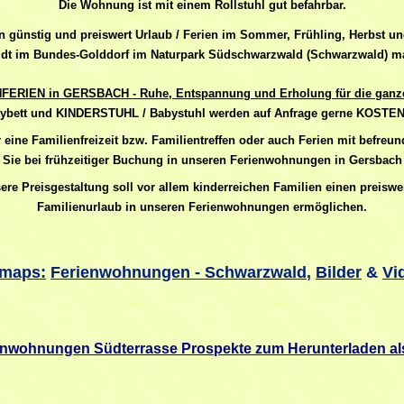
Die Wohnung ist mit einem Rollstuhl gut befahrbar.
rn günstig und preiswert Urlaub / Ferien im Sommer, Frühling, Herbst un
dt im Bundes-Golddorf im Naturpark Südschwarzwald (Schwarzwald) m
FERIEN in GERSBACH - Ruhe, Entspannung und Erholung für die ganze
bett und KINDERSTUHL / Babystuhl werden auf Anfrage gerne KOSTE
r eine Familienfreizeit bzw. Familientreffen oder auch Ferien mit befreu
Sie bei frühzeitiger Buchung in unseren Ferienwohnungen in Gersbach
ere Preisgestaltung soll vor allem kinderreichen Familien einen
preiswe
Familienurlaub
in unseren Ferienwohnungen ermöglichen.
emaps:
Ferienwohnungen - Schwarzwald
,
Bilder
&
Vi
enwohnungen Südterrasse Prospekte zum Herunterladen a