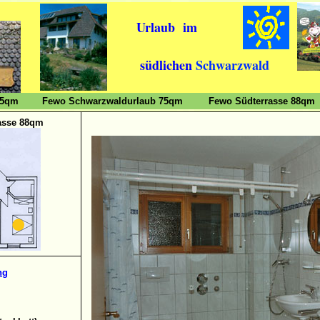
Urlaub im
südlichen
Schwarzwald
55qm
Fewo Schwarzwaldurlaub 75qm
Fewo Südterrasse 88qm
asse 88qm
ng