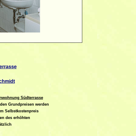
errasse
chmidt
enwohnung Südterrasse
u den
Grundpreisen werden
um Selbstkostenpreis
gen des erhöhten
tzlich