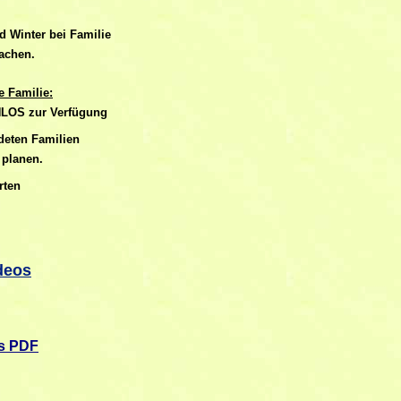
d Winter bei Familie
achen.
 Familie:
NLOS zur Verfügung
ndeten Familien
 planen.
rten
deos
ls PDF