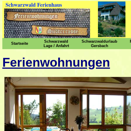
Schwarzwald Ferienhaus
Schwarzwald
Schwarzwaldurlaub
Startseite
Lage / Anfahrt
Gersbach
Ferienwohnungen