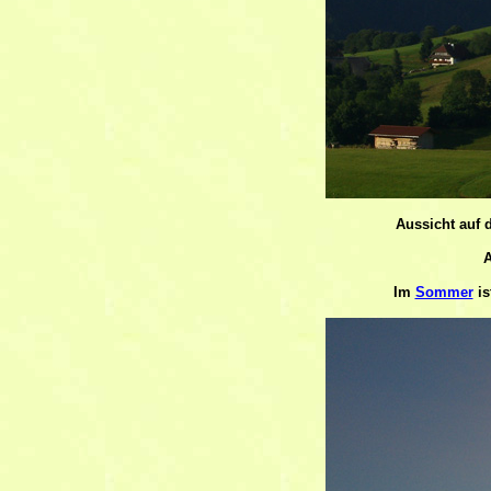
Aussicht auf 
A
Im
Sommer
is