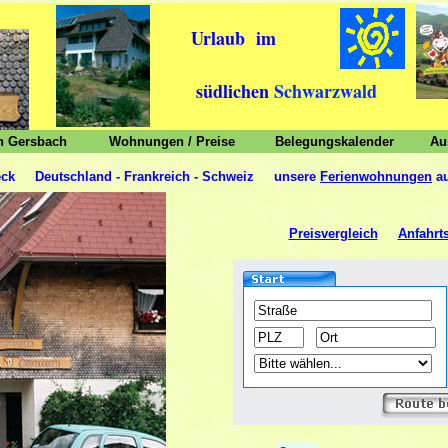
Urlaub im
südlichen
Schwarzwald
n Gersbach
Wohnungen / Preise
Belegungskalender
Au
reck Deutschland - Frankreich - Schweiz unsere
Ferienwohnungen
au
Preisvergleich
Anfahrt