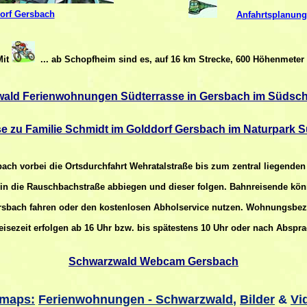
Dorf Gersbach
Anfahrtsplanung
Mit
... ab Schopfheim sind es, auf 16 km Strecke, 600 Höhenmeter .
ald Ferienwohnungen Südterrasse in Gersbach im Südsc
ise zu Familie Schmidt im Golddorf Gersbach im Naturpark
ach vorbei die Ortsdurchfahrt Wehratalstraße bis zum zentral liegenden
s in die Rauschbachstraße abbiegen und dieser folgen. Bahnreisende k
sbach fahren oder den kostenlosen Abholservice nutzen. Wohnungsbe
eisezeit erfolgen ab 16 Uhr bzw. bis spätestens 10 Uhr oder nach Abspra
Schwarzwald Webcam Gersbach
emaps:
Ferienwohnungen - Schwarzwald
,
Bilder
&
Vi