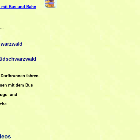
 mit Bus und Bahn
..
hwarzwald
 Südschwarzwald
 Dorfbrunnen fahren.
önnen mit dem Bus
zugs- und
che.
deos