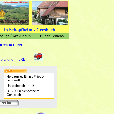
in Schopfheim - Gersbach
/
sflüge
Aktivurlaub
Bilder
/
Videos
f 930 m ü. NN.
splanung mit Kfz
Heidrun u. Ernst-Frieder
Schmidt
Rauschbachstr. 28
D - 79650 Schopfheim -
Gersbach