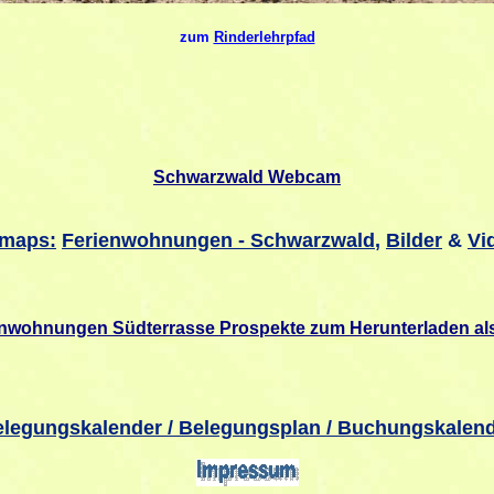
zum
Rinderlehrpfad
Schwarzwald Webcam
emaps:
Ferienwohnungen - Schwarzwald
,
Bilder
&
Vi
enwohnungen Südterrasse Prospekte zum Herunterladen al
legungskalender / Belegungsplan / Buchungskalen