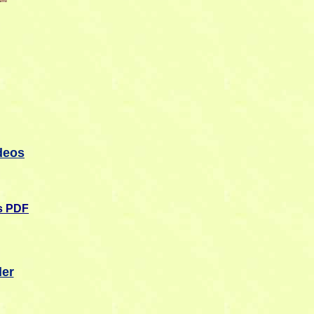
deos
s PDF
der