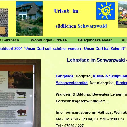
Urlaub im
südlichen
Schwarzwald
n Gersbach
Wohnungen / Preise
Belegungskalender
Au
olddorf 2004 "Unser Dorf soll schöner werden - Unser Dorf hat Zukunft" 
Lehrpfade im Schwarzwald
Lehrpfade
: Dorfpfad,
Kunst- & Skulpture
Schanzenlehrpfad
, Naturlehrpfad,
Rinde
Wandern & Bildung: Bewegtes Lernen mit
Fortschrittsgeschwindigkeit ...
Info Tourismusbüro im Rathaus, Wehrata
Mo - Do 7:30 - 12 Uhr, Fr 7:30 - 9:30 Uhr
Tel.: 07620 / 227