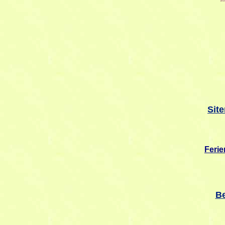
Sit
Feri
Be