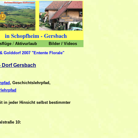
in Schopfheim - Gersbach
/
sflüge
Aktivurlaub
Bilder
/
Videos
& Golddorf 2007 "Entente Florale"
- Dorf Gersbach
npfad
, Geschichtslehrpfad,
rlehrpfad
 in jeder Hinsicht selbst bestimmter
lstraße 10: