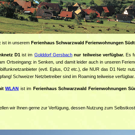
z
ist in unserem
Ferienhaus Schwarzwald Ferienwohnungen Südte
nknetz D1
ist im
Golddorf Gersbach
nur teilweise verfügbar.
Es f
n am Ortseingang: in Senken, und damit leider auch in unseren Feri
obilfunknetzanbieter (evtl. Eplus, O2 etc.), die NUR das D1 Netz nu
fang! Schweizer Netzbetreiber sind im Roaming teilweise verfügbar.
it
WLAN
ist im
Ferienhaus Schwarzwald Ferienwohnungen Süd
ellen wir Ihnen gerne zur Verfügung, dessen Nutzung zum Selbstkoste