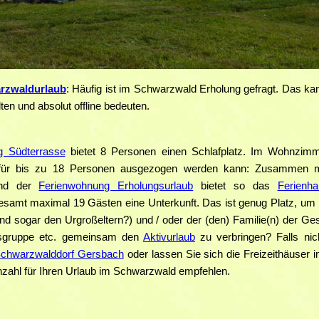
rzwaldurlaub
: Häufig ist im Schwarzwald Erholung gefragt. Das kan
en und absolut offline bedeuten.
g Südterrasse
bietet 8 Personen einen Schlafplatz. Im Wohnzimme
f für bis zu 18 Personen ausgezogen werden kann: Zusammen 
d der
Ferienwohnung Erholungsurlaub
bietet so das
Ferienha
samt maximal 19 Gästen eine Unterkunft. Das ist genug Platz, um m
nd sogar den Urgroßeltern?) und / oder der (den) Familie(n) der Ge
esgruppe etc. gemeinsam den
Aktivurlaub
zu verbringen? Falls nic
Schwarzwalddorf Gersbach
oder lassen Sie sich die Freizeithäuser
nzahl für Ihren Urlaub im Schwarzwald empfehlen.