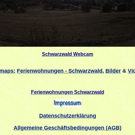
Schwarzwald Webcam
emaps:
Ferienwohnungen - Schwarzwald
,
Bilder
&
Vi
Ferienwohnungen Schwarzwald
Datenschutzerklärung
Allgemeine Geschäftsbedingungen (AGB)